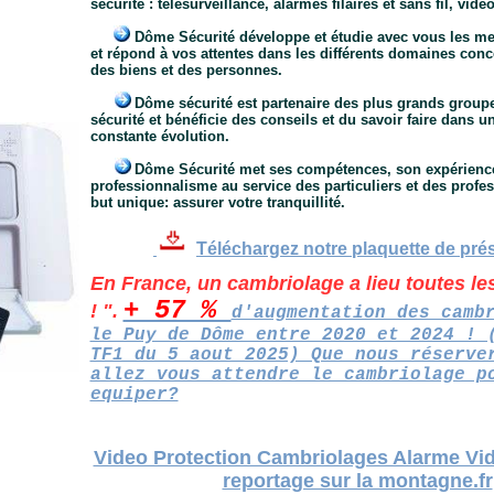
sécurité : télésurveillance, alarmes filaires et sans fil, vidé
___
Dôme Sécurité développe et étudie avec vous les mei
et répond à vos attentes dans les différents domaines conce
des biens et des personnes.
_ _
Dôme sécurité est partenaire des plus grands group
sécurité et bénéficie des conseils et du savoir faire dans 
constante évolution.
_ _
Dôme Sécurité met ses compétences, son expérience
professionnalisme au service des particuliers et des profe
but unique: assurer votre tranquillité.
Téléchargez notre plaquette de pré
-
-
En France, un cambriolage a lieu toutes l
+ 57 %
! ".
d'augmentation des camb
le Puy de Dôme entre 2020 et 2024 ! 
TF1 du 5 aout 2025) Que nous réserve
allez vous attendre le cambriolage p
equiper?
Video Protection Cambriolages Alarme Vid
reportage sur la montagne.fr