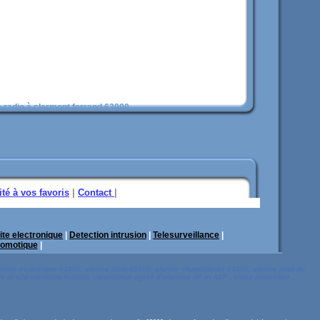
 radio à clermont ferrand 63000
té à vos favoris
|
Contact
|
ite electronique
|
Detection intrusion
|
Telesurveillance
|
omotique
|
urnon d'auvergne 63800; alarme riom 63200; alarme chamalières 63400; alarme pont du
 nf a2p clermont ferrand,
installateur agréé d'
alarmes NF et A2P
, vidéo protection ,