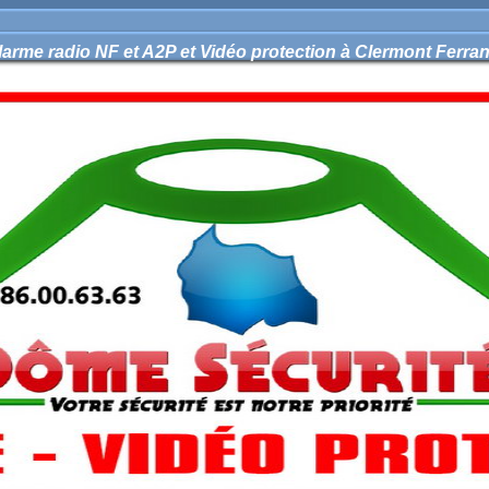
larme radio NF et A2P et Vidéo protection à Clermont Ferra