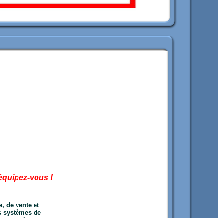
 équipez-vous !
, de vente et
us systèmes de