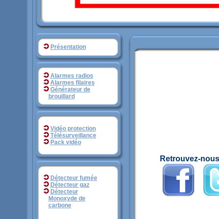
Présentation
Alarmes radios
Alarmes filaires
Générateur de
_.
brouillard
Vidéo protection
Télésurveillance
Pack vidéo
--
Retrouvez-nous
Détecteur fumée
Détecteur gaz
Détecteur
__
_.
Monoxyde de
_.
carbone