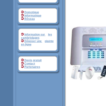
Domotique
Informatique
Réseau
Information sur
_.
les
cambriolages
Déposer une
_.
plainte
en ligne
Devis gratuit
Contact
Partenaires