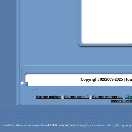
d
|
Copyright 02/2009-2025
|
Tou
ef
rf
mag
ref
Alarme maison
|
Alarme sans fil
|
Alarme entreprise
|
Ala
Videosurvei
alarme radio
videoprotection Dôme Sécurité
Clermont
Ferrand
(Puy de Dôme, 63)
Dôme Sé
chateau; alarme gerzat; alarme royat; alarme puy de dôme; alarmes NF et A2P surveillan
vidéo surveillance, installation d'alarme powermax pro a Clermont Ferrand DAAF 63000 
installateur alarme radio clermont ferrand 63000 Facebook, Twitter Google+, www.domesecurite.fr, https://pl