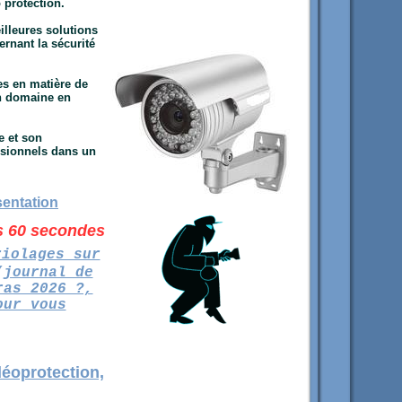
o protection.
lleures solutions
rnant la sécurité
es en matière de
un domaine en
 et son
ssionnels dans un
sentation
es 60 secondes
riolages sur
(journal de
ras 2026 ?,
our vous
éoprotection,