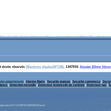
ôme sécurité alarme vidéosurveillance clermont ferrand Dôme Sécurité alarme
t droits réservés
|
Mentions légales
|
N°CNIL
1347934
|
Ajouter Dôme Sécuri
rme appartement
|
Alarme filaire
|
Securite maison
|
Securite commerce
|
Secur
llance
|
Detection incendie
|
Detecteur monoxyde de carbone
|
Detecteur gaz
|
D
curité à
Clermont
Ferrand
(Puy de Dome 63) installateur; alarme aubière 63170; alarme co
ce, installation d'alarme powermax pro a Clermont Ferrand DAAF 63000 alarme powermax pro
alarme powermax pro nf a2p détecteur de fumée incendie à clerm
ont ferrand,
us.google.com/u/0/111543997021660958556/posts