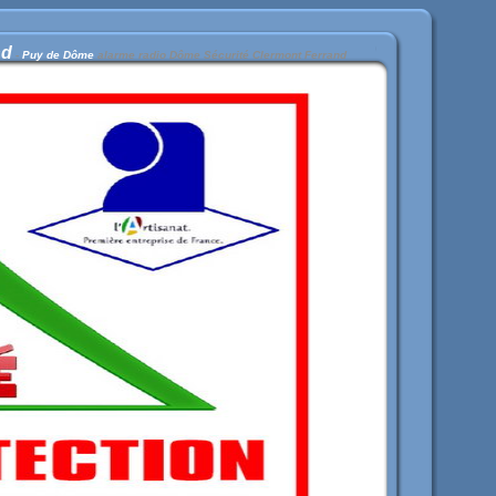
nd
-
Puy de Dôme
alarme radio
Dôme Sécurité
Clermont
Ferrand